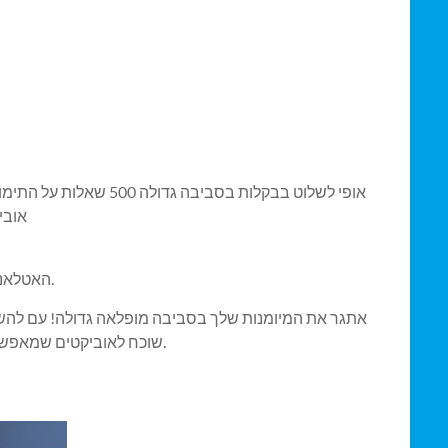
אובי
האטלאנאברוטארס מתחבר האתגר השאפתן : לעצב ריטמאד ומבדר משחק שעושה גם מתקן או מגלה כמה המושגים של תורה של כל מאוזן.
אתגר את המיומנות שלך בסביבה מופלאה גדולה! עם להשלים
שוכח לאוביקטים שמאפשרים לך להאיץ, קופץ, מרויח מצביע לעשות את התוצאה האפשרית הכי טובה ותזמון. השוה את התוצאה שלך נגד תוצאת הידידים שלך.