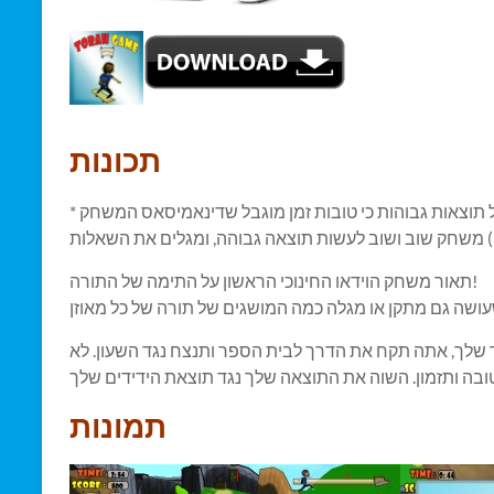
תכונות
* אופי לשלוט בבקלות בסביבה גדולה 500 שאלות על התימות של תורה והיסטוריה יהודית, עם הרבה טיפים לאסוף כלאסאמאנט של תוצאות גבוהות כי טובות זמן מוגבל שדינאמיסאס המשחק
 ) משחק שוב ושוב לעשות תוצאה גבוהה, ומגלים את השאלות
תאור משחק הוידאו החינוכי הראשון על התימה של התורה!
ך שלך, אתה תקח את הדרך לבית הספר ותנצח נגד השעון. לא
תמונות