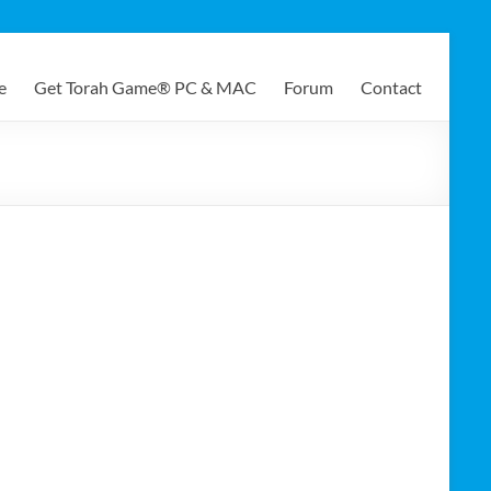
e
Get Torah Game® PC & MAC
Forum
Contact